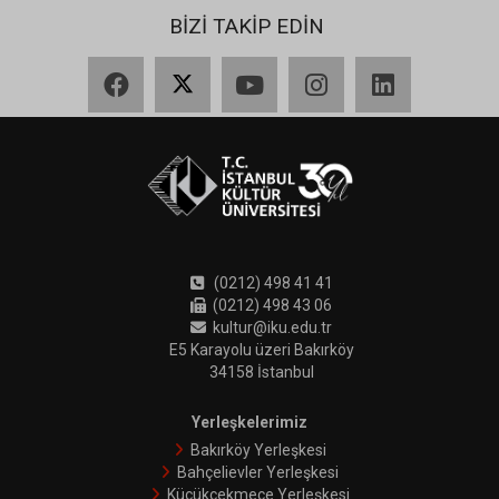
BİZİ TAKİP EDİN
Facebook
X
YouTube
Instagram
LinkedIn
(0212) 498 41 41
(0212) 498 43 06
kultur@iku.edu.tr
E5 Karayolu üzeri Bakırköy
34158 İstanbul
Yerleşkelerimiz
Bakırköy Yerleşkesi
Bahçelievler Yerleşkesi
Küçükçekmece Yerleşkesi