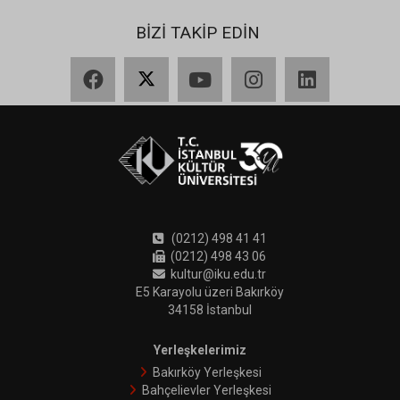
BİZİ TAKİP EDİN
Facebook
X
YouTube
Instagram
LinkedIn
(0212) 498 41 41
(0212) 498 43 06
kultur@iku.edu.tr
E5 Karayolu üzeri Bakırköy
34158 İstanbul
Yerleşkelerimiz
Bakırköy Yerleşkesi
Bahçelievler Yerleşkesi