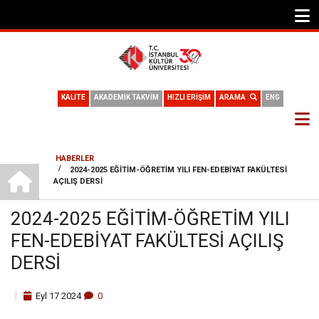
KALİTE
AKADEMİK TAKVİM
HIZLI ERİŞİM
ARAMA
ENG
HABERLER
ANA SAYFA
/
2024-2025 EĞITIM-ÖĞRETIM YILI FEN-EDEBIYAT FAKÜLTESI
SAYFA
AÇILIŞ DERSI
YOLU
2024-2025 EĞITIM-ÖĞRETIM YILI
FEN-EDEBIYAT FAKÜLTESI AÇILIŞ
DERSI
Eyl
17
2024
0